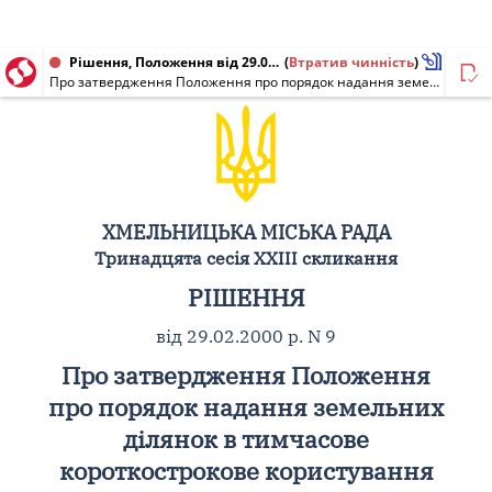
Рішення, Положення від 29.02.2000 № 9
(
Втратив чинність
)
Про затвердження Положення про порядок надання земельних ділянок в тимчасове короткострокове користування на умовах оренди під розміщення тимчасових об'єктів торгівлі та об'єктів по наданню послуг населенню (кіоски та павільйони) суб'єктами підприємницької діяльності в м. Хмельницькому
ХМЕЛЬНИЦЬКА МІСЬКА РАДА
Тринадцята сесія XXIII скликання
РІШЕННЯ
від 29.02.2000 р. N 9
Про затвердження Положення
про порядок надання земельних
ділянок в тимчасове
короткострокове користування