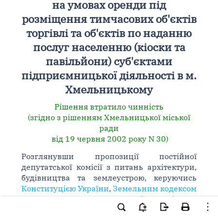
на умовах оренди під
розміщення тимчасових об'єктів
торгівлі та об'єктів по наданню
послуг населенню (кіоски та
павільйони) суб'єктами
підприємницької діяльності в м.
Хмельницькому
Рішення втратило чинність
(згідно з рішенням Хмельницької міської
ради
від 19 червня 2002 року N 30)
Розглянувши пропозиції постійної
депутатської комісії з питань архітектури,
будівництва та землеустрою, керуючись
Конституцією України
,
Земельним кодексом
України
,
Законом України "Про місцеве
самоврядування в Україні"
,
Законом України