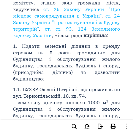
комітету, згідно заяв громадян міста,
керуючись
ст. 26 Закону України "Про
місцеве самоврядування в Україні"
,
ст. 24
Закону України "Про планування і забудову
територій"
,
ст. ст. 93
,
124 Земельного
кодексу України
, міська рада
вирішила
:
1. Надати земельні ділянки в оренду
строком на 5 років громадянам для
будівництва і обслуговування жилого
будинку, господарських будівель і споруд
(присадибна ділянка) та дозволити
будівництво:
1.1. БУХЕР Оксані Петрівні, що проживає по
вул. Тернопільській, 18, кв. 74,
2
- земельну ділянку площею 1000 м
для
будівництва і обслуговування жилого
будинку, господарських будівель і споруд
(присадибна ділянка) по пров.
Молодіжному, 62 - землі житлової та