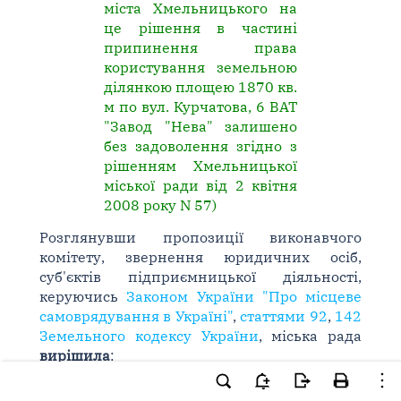
міста Хмельницького на
це рішення в частині
припинення права
користування земельною
ділянкою площею 1870 кв.
м по вул. Курчатова, 6 ВАТ
"Завод "Нева" залишено
без задоволення згідно з
рішенням Хмельницької
міської ради від 2 квітня
2008 року N 57)
Розглянувши пропозиції виконавчого
комітету, звернення юридичних осіб,
суб'єктів підприємницької діяльності,
керуючись
Законом України "Про місцеве
самоврядування в Україні"
,
статтями 92
,
142
Земельного кодексу України
, міська рада
вирішила
:
1. Припинити право користування