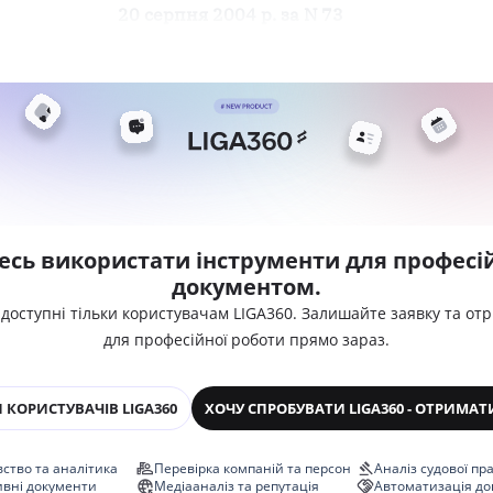
20 серпня 2004 р. за N 73
есь використати інструменти для професій
документом.
 доступні тільки користувачам LIGA360. Залишайте заявку та от
для професійної роботи прямо зараз.
 КОРИСТУВАЧІВ LIGA360
ХОЧУ СПРОБУВАТИ LIGA360 - ОТРИМАТ
ство та аналітика
Перевірка компаній та персон
Аналіз судової пр
ивні документи
Медіааналіз та репутація
Автоматизація до