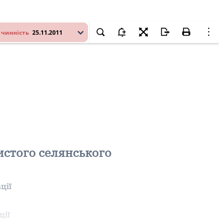
 чинність
25.11.2011
истого селянського
ції
ції