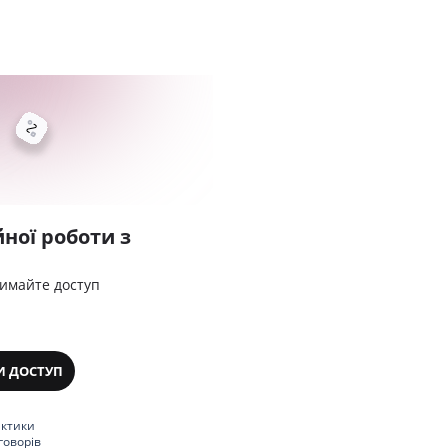
ної роботи з
римайте доступ
И ДОСТУП
актики
говорів