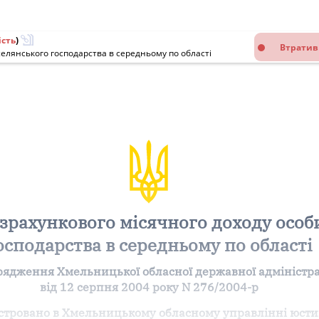
ість
)
Втратив
елянського господарства в середньому по області
зрахункового місячного доходу особ
осподарства в середньому по області
рядження Хмельницької обласної державної адміністра
від 12 серпня 2004 року N 276/2004-р
стровано в Хмельницькому обласному управлінні юсти