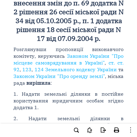
внесення змін до п. 69 додатка N
2 рішення 26 сесії міської ради N
34 від 05.10.2005 р., п. 1 додатка
рішення 18 сесії міської ради N
17 від 07.09.2004 р.
Розглянувши пропозиції виконавчого
комітету, керуючись
Законом України "Про
місцеве самоврядування в Україні"
,
ст. ст.
92
,
123
,
124 Земельного кодексу України
та
Законом України "Про оренду землі"
, міська
рада
вирішила
:
1. Надати земельні ділянки в постійне
користування юридичним особам згідно
додатка 1.
2. Надати земельні ділянки в
короткострокову оренду суб'єктам
підприємницької діяльності згідно додатка