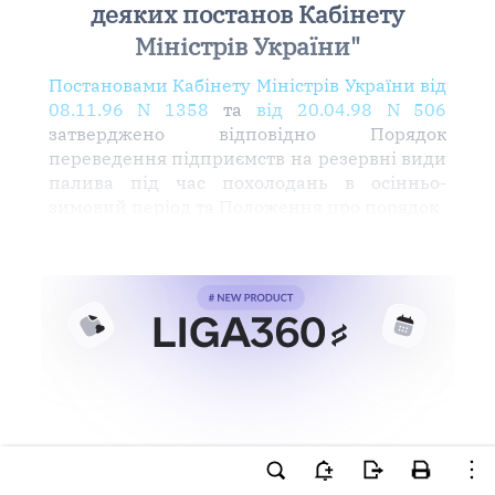
деяких постанов Кабінету
Міністрів України"
Постановами Кабінету Міністрів України від
08.11.96 N 1358
та
від 20.04.98 N 506
затверджено відповідно Порядок
переведення підприємств на резервні види
палива під час похолодань в осінньо-
зимовий період та Положення про порядок
Ви намагаєтесь використати
інструменти для професійної