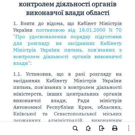
контролем діяльності органів
виконавчої влади області
1. Взяти до відома, що Кабінет Міністрів
України
постановою від 18.01.2000 N 70
"Про удосконалення порядку підготовки
для розгляду на засіданнях Кабінету
Міністрів України питань, пов'язаних з
контролем діяльності органів виконавчої
влади"
:
1.1. Установив, що в разі розгляду на
засіданнях Кабінету Міністрів України
питань, пов'язаних з контролем діяльності
міністерств, інших центральних органів
виконавчої влади, Ради міністрів
Автономної Республіки Крим, обласних,
Київської та Севастопольської міських
державних адміністрацій, виконанням
Конституції України
та законів України,
актів Президента України і Кабінету