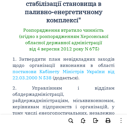
стабілізації становища в
паливно-енергетичному
комплексі"
Розпорядження втратило чинність
(згідно з розпорядженням Херсонської
обласної державної адміністрації
від 4 вересня 2012 року N 675)
1. Затвердити план невідкладних заходів
щодо організації виконання в області
постанови Кабінету Міністрів України від
22.03.2000 N 538
(додається).
2. Управлінням і відділам
облдержадміністрації,
райдержадміністраціям, міськвиконкомам,
керівникам підприємств і організацій, у
тому числі енергопостачальних, незалежно
від форм власності та відомчого
підпорядкування забезпечити безумовне