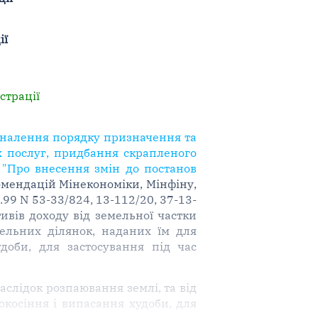
ії
страції
коналення порядку призначення та
 послуг, придбання скрапленого
 "Про внесення змін до постанов
омендацій Мінекономіки, Мінфіну,
.99 N 53-33/824, 13-112/20, 37-13-
вів доходу від земельної частки
мельних ділянок, наданих їм для
удоби, для застосування під час
аслідок розпаювання землі, та від
окосіння і випасання худоби, для