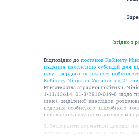
Заре
(згідно з 
Відповідно до
постанов Кабінету Мін
надання населенню субсидій для ві
газу, твердого та пічного побутового
Кабінету Міністрів України від 21 жов
Міністерства аграрної політики, Мініс
1-11/13614, 01-3/2810-019-5 щодо п
(паю), виділеної внаслідок розпаю
ведення особистого підсобного гос
визначення сукупного доходу сім'ї пр
1. Затвердити нормативи доходів гром
земельних ділянок, наданих їм для о