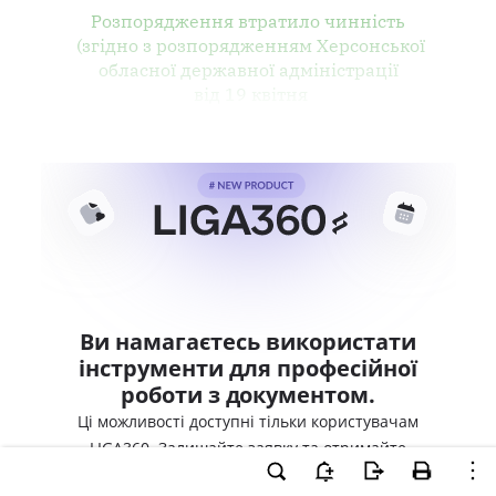
Розпорядження втратило чинність
(згідно з розпорядженням Херсонської
обласної державної адміністрації
від 19 квітня
Ви намагаєтесь використати
інструменти для професійної
роботи з документом.
Ці можливості доступні тільки користувачам
LIGA360. Залишайте заявку та отримайте
доступ для професійної роботи прямо зараз.