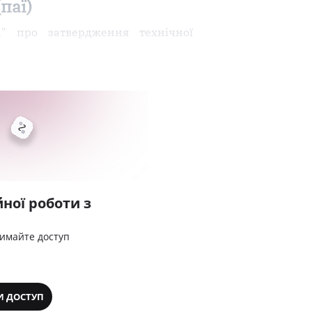
паї)
а" про затвердження технічної
ної роботи з
римайте доступ
И ДОСТУП