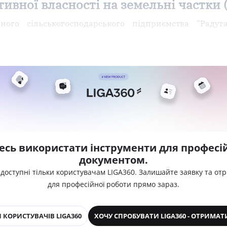
ивної власності на земельні частки (
ного сільськогосподарського підприємства "Радуг
есь використати інструменти для професій
документом.
 доступні тільки користувачам LIGA360. Залишайте заявку та от
для професійної роботи прямо зараз.
 КОРИСТУВАЧІВ LIGA360
ХОЧУ СПРОБУВАТИ LIGA360 - ОТРИМАТ