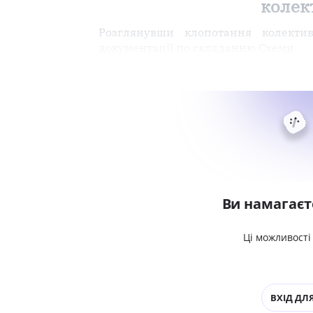
колект
Розглянувши клопотання колектив
документації по складанню Схеми
Ви намагаєт
Ці можливості
ВХІД ДЛЯ