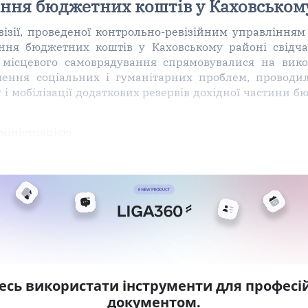
ння бюджетних коштів у Каховськом
візії, проведеної контрольно-ревізійним управлінням
ння бюджетних коштів у Каховському районі свідча
в місцевого самоврядування спрямовувалися на вик
шення соціальних і гуманітарних проблем, проводи
і мобілізації додаткових резервів дохідної частини 
міністрацією
есь використати інструменти для професій
документом.