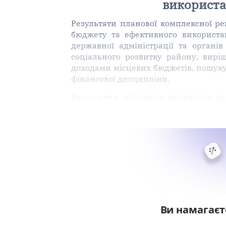
використа
Результати планової комплексної ре
бюджету та ефективного використа
державної адміністрації та органі
соціального розвитку району, вирі
доходами місцевих бюджетів, пошуку 
фінансової дисципліни.
Разом з тим, районною державною ад
Ви намагаєт