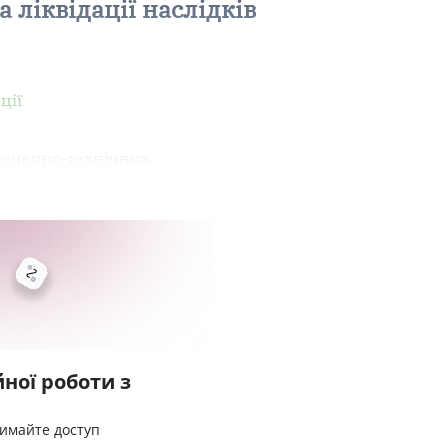
 ліквідації наслідків
ції
женерно-технічних
ної роботи з
римайте доступ