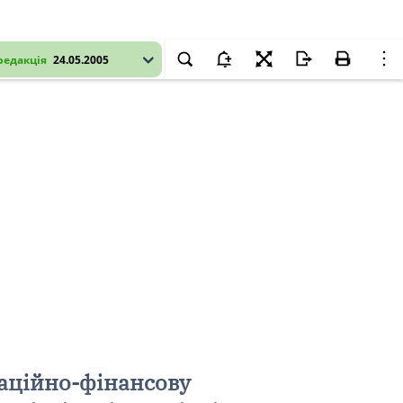
редакція
24.05.2005
аційно-фінансову