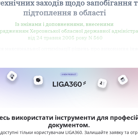
хнічних заходів щодо запобігання та
підтоплення в області
Із змінами і доповненнями, внесеними
рядженням Херсонської обласної державної адміністра
від 24 травня 2005 року N 560
я максимальної оптимізації рішень про виконання ін
есь використати інструменти для професій
документом.
 доступні тільки користувачам LIGA360. Залишайте заявку та от