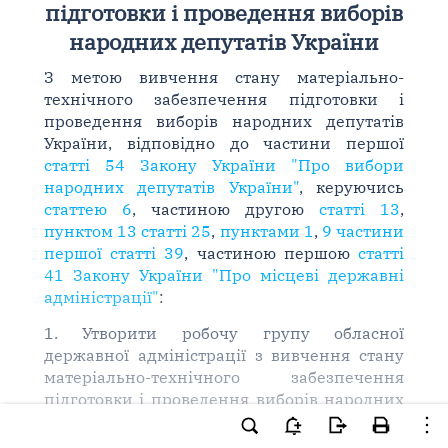
підготовки і проведення виборів
народних депутатів України
З метою вивчення стану матеріально-
технічного забезпечення підготовки і
проведення виборів народних депутатів
України, відповідно до частини першої
статті 54 Закону України "Про вибори
народних депутатів України"
, керуючись
статтею 6
, частиною другою
статті 13
,
пунктом 13 статті 25
,
пунктами 1
,
9 частини
першої статті 39
, частиною першою
статті
41 Закону України "Про місцеві державні
адміністрації"
:
1. Утворити робочу групу обласної
державної адміністрації з вивчення стану
матеріально-технічного забезпечення
підготовки і проведення виборів народних
депутатів України у складі згідно з
додатком 1.