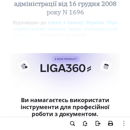
адміністрації від 16 грудня 2008
року N 1696
Відповідно до
статті 4 Закону України "Про
ліцензування певних видів господарської
діяльності"
, пункту 31 переліку
Ви намагаєтесь використати
інструменти для професійної
роботи з документом.
Ці можливості доступні тільки користувачам
LIGA360. Залишайте заявку та отримайте