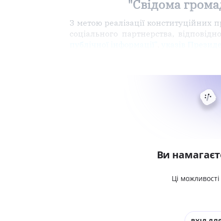
"Свідома громад
З метою реалізації конституційних 
соціального партнерства, відповідн
публічної інформації"
,
указів Президе
Ви намагаєт
Ці можливості
ВХІД ДЛЯ