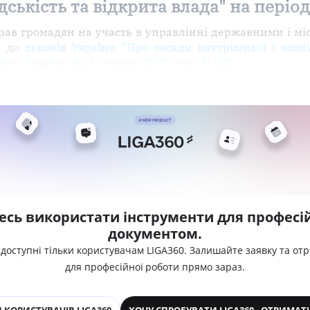
ськість та відкрита влада" на період
прав громадян на участь в управлінні державними і 
о до
законів України "Про засади внутрішньої і зовн
нта України від 1 серпня 2002 року N 683
есь використати інструменти для професій
документом.
 доступні тільки користувачам LIGA360. Залишайте заявку та от
для професійної роботи прямо зараз.
 КОРИСТУВАЧІВ LIGA360
ХОЧУ СПРОБУВАТИ LIGA360 - ОТРИМАТ