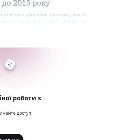
 до 2015 року
місцевими справами, налагодження
ішньої політики"
,
"Про доступ до
ної роботи з
римайте доступ
И ДОСТУП