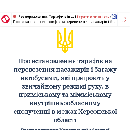
Розпорядження, Тарифи від 19.03.2013 № 148
(
Втратив чинність
)
Про встановлення тарифів на перевезення пасажирів і багажу автобусами, які працюють у звичайному режимі руху, в приміському та міжміському внутрішньообласному сполученні в межах Херсонської області
Про встановлення тарифів на
перевезення пасажирів і багажу
автобусами, які працюють у
звичайному режимі руху, в
приміському та міжміському
внутрішньообласному
сполученні в межах Херсонської
області