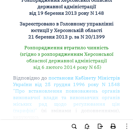
Розпорядження Херсонської обласної
державної адміністрації
від 19 березня 2013 року N 148
Зареєстровано в Головному управлінні
юстиції у Херсонській області
21 березня 2013 р. за N 20/1399
Розпорядження втратило чинність
(згідно з розпорядженням Херсонської
обласної державної адміністрації
від 6 лютого 2014 року N 65)
Відповідно до
постанови Кабінету Міністрів
України від 25 грудня 1996 року N 1548
"Про встановлення повноважень органів
виконавчої влади та виконавчих органів
міських рад щодо регулювання цін
(тарифів)"
(зі змінами і доповненнями),
керуючись