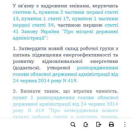
У зв'язку з кадровими змінами, керуючись
статтею 6
,
пунктом 2 частини першої статті
13
,
пунктом 1 статті 17
,
пунктом 1 частини
першої статті 39
, частиною першою
статті
41 Закону України "Про місцеві державні
адміністрації"
:
1. Затвердити новий склад робочої групи з
питань підвищення енергоефективності та
розвитку відновлювальної енергетики
(додається), утвореної
розпорядженням
голови обласної державної адміністрації від
24 червня 2014 року N 419
.
2. Визнати таким, що втратив чинність,
пункт 2 розпорядження голови обласної
державної адміністрації від 24 червня 2014
року N 419 "Про затвердження нового
складу робочої групи з розгляду питань
щодо впровадження інвестиційних
проектів на території Херсонської області та