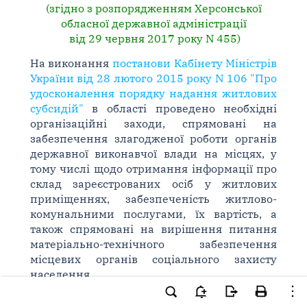
(згідно з розпорядженням Херсонської
обласної державної адміністрації
від 29 червня 2017 року N 455)
На виконання
постанови Кабінету Міністрів
України від 28 лютого 2015 року N 106 "Про
удосконалення порядку надання житлових
субсидій"
в області проведено необхідні
організаційні заходи, спрямовані на
забезпечення злагодженої роботи органів
державної виконавчої влади на місцях, у
тому числі щодо отримання інформації про
склад зареєстрованих осіб у житлових
приміщеннях, забезпеченість житлово-
комунальними послугами, їх вартість, а
також спрямовані на вирішення питання
матеріально-технічного забезпечення
місцевих органів соціального захисту
населення.
З даного питання у квітні поточного року в