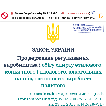
Закон України від 19.12.1995 № 481/95-ВР
(
Втратив чинність
)
Про державне регулювання виробництва і обігу спирту етилового, спиртових дистилятів, алкогольних напоїв, тютюнових виробів, рідин, що використовуються в електронних сигаретах, та пального