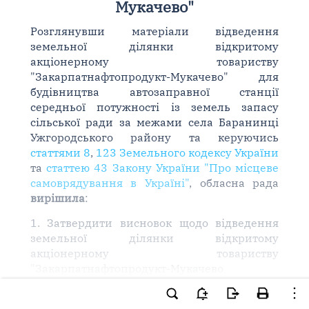
Мукачево"
Розглянувши матеріали відведення
земельної ділянки відкритому
акціонерному товариству
"Закарпатнафтопродукт-Мукачево" для
будівництва автозаправної станції
середньої потужності із земель запасу
сільської ради за межами села Баранинці
Ужгородського району та керуючись
статтями 8
,
123 Земельного кодексу України
та
статтею 43 Закону України "Про місцеве
самоврядування в Україні"
, обласна рада
вирішила
:
1. Затвердити висновок щодо відведення
земельної ділянки відкритому
акціонерному товариству
"Закарпатнафтопродукт-Мукачево