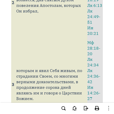
2
повеления Апостолам, которых
Лк 6:13
Он избрал,
Лк
24:49-
51
Ин
20:21
Мф
28:18-
20
Лк
24:34
которым и явил Себя живым, по
Лк
страдании Своем, со многими
24:36-
верными доказательствами, в
42
3
продолжение сорока дней
Ин
являясь им и говоря о Царствии
14:26-
Божием.
27
Ин
20:21-