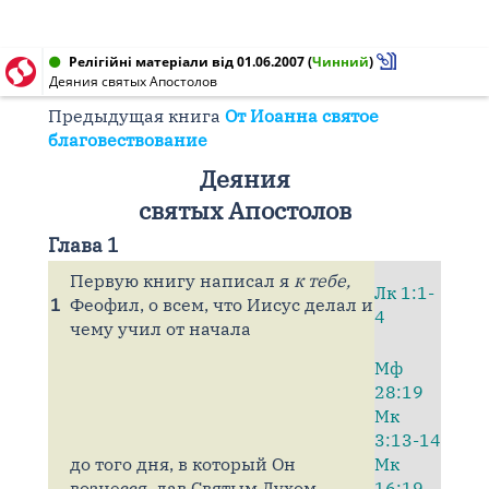
Релігійні матеріали від 01.06.2007
(
Чинний
)
Деяния святых Апостолов
Предыдущая книга
От Иоанна святое
благовествование
Деяния
святых Апостолов
Глава 1
Первую книгу написал я
к тебе,
Лк 1:1-
1
Феофил, о всем, что Иисус делал и
4
чему учил от начала
Мф
28:19
Мк
3:13-14
до того дня, в который Он
Мк
вознесся, дав Святым Духом
16:19