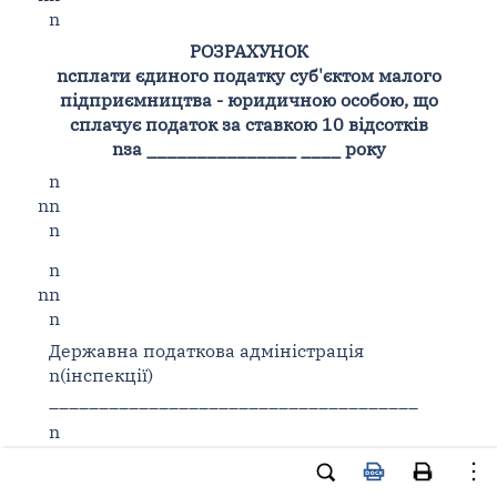
n
РОЗРАХУНОК
n
сплати єдиного податку суб'єктом малого
підприємництва - юридичною особою, що
сплачує податок за ставкою 10 відсотків
n
за _______________ ____ року
n
nn
n
n
nn
n
Державна податкова адміністрація
n
(інспекції)
_____________________________________
n
nn
n