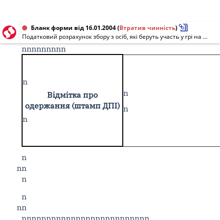
Бланк форми від 16.01.2004
(
Втратив чинність
)
Податковий розрахунок збору з осіб, які беруть участь у грі на тоталізаторі та на іподромі [місячний: січень 2004 р. - грудень 2010 р.; квартальний: I кв. 2004 р. - IV кв. 2010 р.]
nnnnnnnnn
n
n
Відмітка про
одержання (штамп ДПІ)
n
n
n
nn
n
n
nn
nnnnnnnnnnnnnnnnnnnnnnnnnn