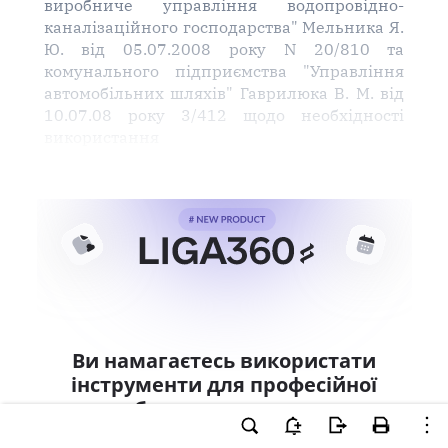
виробниче управління водопровідно-
каналізаційного господарства" Мельника Я.
Ю. від 05.07.2008 року N 20/810 та
комунального підприємства "Управління
автомобільних шляхів" Гаврилюка В. М. від
10.07.08 року 3/412 щодо необхідності
використання
Ви намагаєтесь використати
інструменти для професійної
роботи з документом.
Ці можливості доступні тільки користувачам