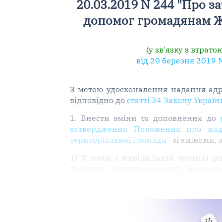
20.03.2019 N 244 "Про 
допомог громадянам Жи
(у зв'язку з втрато
від 20 березня 2019 
З метою удосконалення надання адр
відповідно до
статті 34 Закону Украї
1. Внести зміни та доповнення до
затвердження Положення про нада
територіальної громади"
зі змінами, 
1) У назві і вирішальній частині р
громади" замінити словами "Житомир