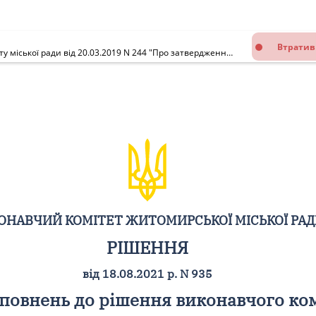
Втратив
Про внесення змін та доповнень до рішення виконавчого комітету міської ради від 20.03.2019 N 244 "Про затвердження Положення про надання адресних соціальних допомог громадянам Житомирської міської об'єднаної територіальної громади"
ОНАВЧИЙ КОМІТЕТ ЖИТОМИРСЬКОЇ МІСЬКОЇ РА
РІШЕННЯ
від 18.08.2021 р. N 935
повнень до рішення виконавчого комі