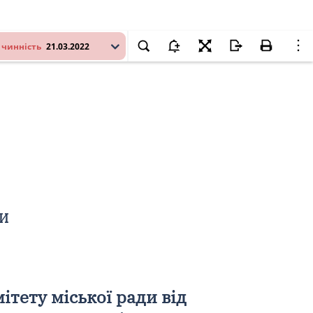
 чинність
21.03.2022
ДИ
тету міської ради від