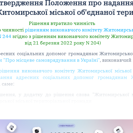
затвердження Положення про надання
томирської міської об'єднаної тери
Рішення втратило чинність
ю чинності
рішенням виконавчого комітету Житомирсько
N 244
згідно з рішенням виконавчого комітету Житомир
від 21 березня 2022 року N 204)
есних соціальних допомог громадянам Житомирської 
ни "Про місцеве самоврядування в Україні"
, виконавчий 
рішення виконавчого комітету Житомирської міської
ння адресних соціальних допомог громадянам Жи
а саме:
ішення, у додатку до рішення слова "Житомирської м
ської міської територіальної громади