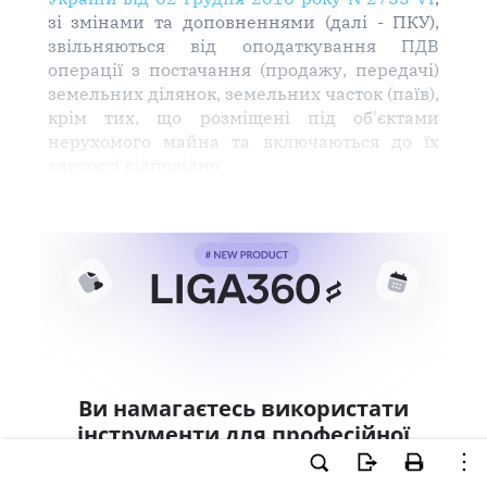
зі змінами та доповненнями (далі - ПКУ),
звільняються від оподаткування ПДВ
операції з постачання (продажу, передачі)
земельних ділянок, земельних часток (паїв),
крім тих, що розміщені під об'єктами
нерухомого майна та включаються до їх
вартості відповідно
Ви намагаєтесь використати
інструменти для професійної
роботи з документом.
Ці можливості доступні тільки користувачам