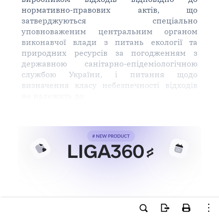
нормативно-правових актів, що
затверджуються спеціально
уповноваженим центральним органом
виконавчої влади з питань екології та
природних ресурсів за погодженням з
державною санітарно-епідеміологічною
службою України, і питання щодо
визначення класу небезпечності відходів
не належить до
Ви намагаєтесь використати
інструменти для професійної