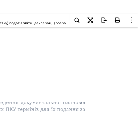
Чи може платник податків - ЮО після отримання повідомлення та копії наказу про проведення документальної планової перевірки (до її початку) подати звітні декларації (розрахунки) із порушенням установлених ПКУ термінів для їх подання за періоди, що підлягають перевірці? [Діяло до 16.12.2021]
ведення документальної планової
их ПКУ термінів для їх подання за