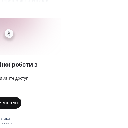
перевірок платників
ної роботи з
римайте доступ
И ДОСТУП
актики
говорів