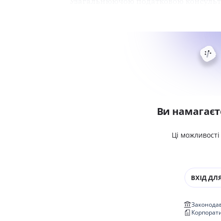
Узагальнюючою податковою консульта
Ви намагаєт
Ці можливості
ВХІД ДЛЯ
Законодав
Корпорат