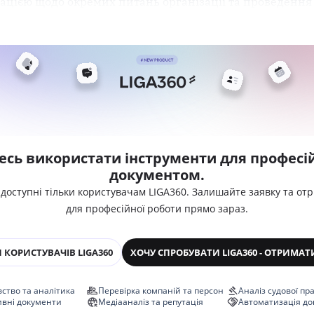
цією щодо окремих питань організації та проведення 
есь використати інструменти для професій
документом.
 доступні тільки користувачам LIGA360. Залишайте заявку та от
для професійної роботи прямо зараз.
 КОРИСТУВАЧІВ LIGA360
ХОЧУ СПРОБУВАТИ LIGA360 - ОТРИМАТ
ство та аналітика
Перевірка компаній та персон
Аналіз судової пр
ивні документи
Медіааналіз та репутація
Автоматизація до