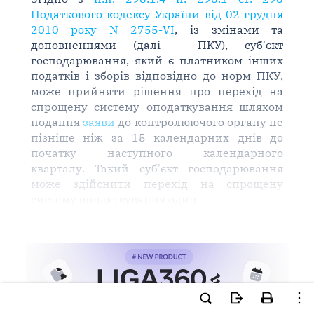
Податкового кодексу України від 02 грудня
2010 року N 2755-VI
, із змінами та
доповненнями (далі - ПКУ), суб'єкт
господарювання, який є платником інших
податків і зборів відповідно до норм ПКУ,
може прийняти рішення про перехід на
спрощену систему оподаткування шляхом
подання
заяви
до контролюючого органу не
пізніше ніж за 15 календарних днів до
початку наступного календарного
кварталу. Такий суб'єкт господарювання
може здійснити перехід на спрощену
систему оподаткування один