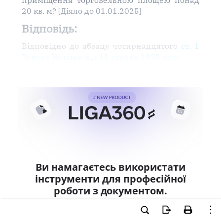
приміщення торговельною площею понад
20 кв. м? [Діяло до 01.01.2025]
Відповідь:
Відповідно до абзацу чотирнадцятого
ст. 1
Закону України від 19 грудня 1995 року
Ви намагаєтесь використати
інструменти для професійної
роботи з документом.
Ці можливості доступні тільки користувачам
LIGA360. Залишайте заявку та отримайте