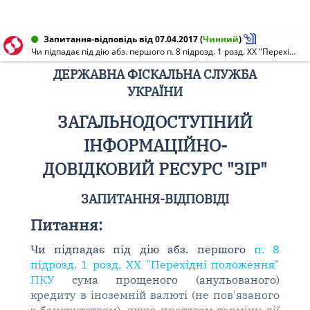
Запитання-відповідь від 07.04.2017
(
Чинний
)
Чи підпадає під дію абз. першого п. 8 підрозд. 1 розд. XX "Перехідні положення" ПКУ сума прощеного (анульованого) кредиту в іноземній валюті (не пов'язаного з банкрутством), якщо протягом терміну дії договору зміна валюти зобов'язання за таким кредитом з іноземної валюти у гривню не відбувалась?
ДЕРЖАВНА ФІСКАЛЬНА СЛУЖБА
УКРАЇНИ
ЗАГАЛЬНОДОСТУПНИЙ
ІНФОРМАЦІЙНО-
ДОВІДКОВИЙ РЕСУРС "ЗІР"
ЗАПИТАННЯ-ВІДПОВІДІ
Питання:
Чи підпадає під дію абз. першого
п. 8
підрозд. 1 розд. XX "Перехідні положення"
ПКУ
сума прощеного (анульованого)
кредиту в іноземній валюті (не пов'язаного