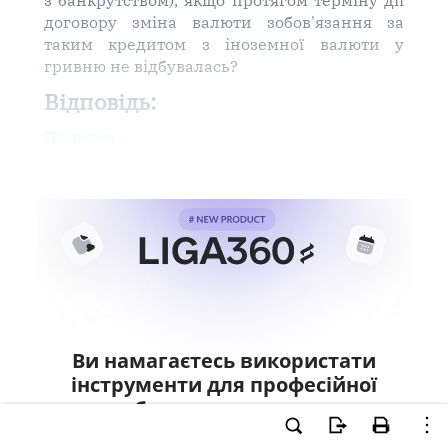
з банкрутством), якщо протягом терміну дії
договору зміна валюти зобов'язання за
таким кредитом з іноземної валюти у
гривню не відбувалась?
Відповідь:
Пунктом
Ви намагаєтесь використати
інструменти для професійної
роботи з документом.
Ці можливості доступні тільки користувачам