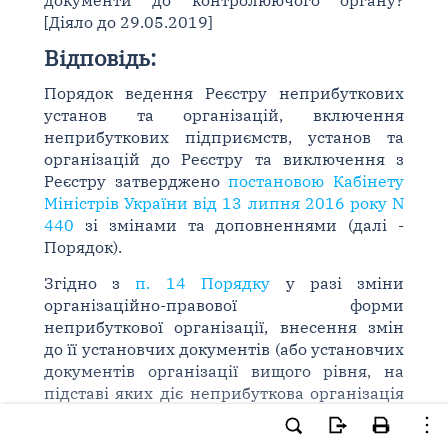
документи до контролюючого органу?
[Діяло до 29.05.2019]
Відповідь:
Порядок ведення Реєстру неприбуткових
установ та організацій, включення
неприбуткових підприємств, установ та
організацій до Реєстру та виключення з
Реєстру затверджено
постановою Кабінету
Міністрів України від 13 липня 2016 року N
440
зі змінами та доповненнями (далі -
Порядок).
Згідно з
п. 14 Порядку
у разі зміни
організаційно-правової форми
неприбуткової організації, внесення змін
до її установчих документів (або установчих
документів організації вищого рівня, на
підставі яких діє неприбуткова організація
відповідно до закону) до контролюючого
органу подається реєстраційна заява з