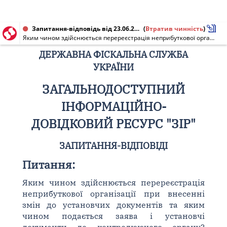
Запитання-відповідь від 23.06.2017
(
Втратив чинність
)
Яким чином здійснюється перереєстрація неприбуткової організації при внесенні змін до установчих документів та яким чином подається заява і установчі документи до контролюючого органу? [Діяло до 29.05.2019]
ДЕРЖАВНА ФІСКАЛЬНА СЛУЖБА
УКРАЇНИ
ЗАГАЛЬНОДОСТУПНИЙ
ІНФОРМАЦІЙНО-
ДОВІДКОВИЙ РЕСУРС "ЗІР"
ЗАПИТАННЯ-ВІДПОВІДІ
Питання:
Яким чином здійснюється перереєстрація
неприбуткової організації при внесенні
змін до установчих документів та яким
чином подається заява і установчі