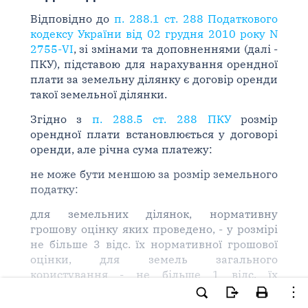
Відповідно до
п. 288.1 ст. 288 Податкового
кодексу України від 02 грудня 2010 року N
2755-VI
, зі змінами та доповненнями (далі -
ПКУ), підставою для нарахування орендної
плати за земельну ділянку є договір оренди
такої земельної ділянки.
Згідно з
п. 288.5 ст. 288 ПКУ
розмір
орендної плати встановлюється у договорі
оренди, але річна сума платежу:
не може бути меншою за розмір земельного
податку:
для земельних ділянок, нормативну
грошову оцінку яких проведено, - у розмірі
не більше 3 відс. їх нормативної грошової
оцінки, для земель загального
користування - не більше 1 відс. їх
нормативної грошової оцінки, для
сільськогосподарських угідь - не менше