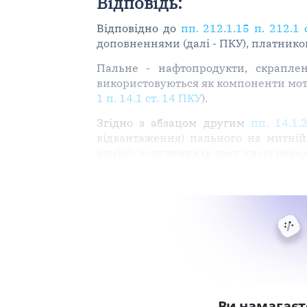
Відповідь:
Відповідно до
пп. 212.1.15 п. 212.1
доповненнями (далі - ПКУ), платником
Пальне - нафтопродукти, скрапле
використовуються як компоненти мото
1 п. 14.1 ст. 14 ПКУ
).
Згідно з абзацом другим
пп. 14.1.
відвантаження) пального на митній 
комісії, доручення (в тому числі пер
Ви намагаєт