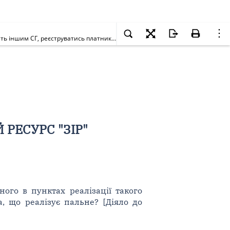
Чи повинен СГ, який здійснює реалізацію талонів, смарт-карт тощо на отримання пального в пунктах реалізації такого пального, що належать іншим СГ, реєструватись платником акцизного податку як особа, що реалізує пальне? [Діяло до 01.07.2019]
РЕСУРС "ЗІР"
ого в пунктах реалізації такого
, що реалізує пальне? [Діяло до