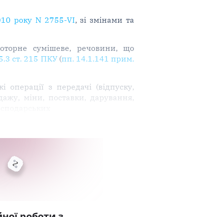
010 року N 2755-VI
, зі змінами та
оторне сумішеве, речовини, що
5.3 ст. 215 ПКУ
(
пп. 14.1.141 прим.
і операції з передачі (відпуску,
дажу, міни, поставки, дарування,
господарських
ної роботи з