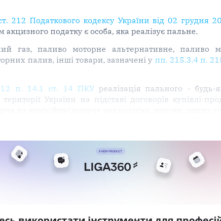
 ст. 212 Податкового кодексу України від 02 грудня 2
 акцизного податку є особа, яка реалізує пальне.
ний газ, паливо моторне альтернативне, паливо м
рних палив, інші товари, зазначені у
пп. 215.3.4 п. 21
212 п. 14.1 ст. 14 ПКУ
реалізація пального - будь-як
території України на підставі договорів купівлі-про
едача на комісійну/довірчу реалізацію), поруки, інших 
есь використати інструменти для професій