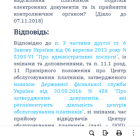
надсилання платником податків
електронних документів та їх прийняття
контролюючим органом? [Діяло до
07.11.2018]
Відповідь:
Відповідно до
п. 3 частини другої ст. 6
Закону України від 06 вересня 2012 року N
5203-VI "Про адміністративні послуги"
, із
змінами та доповненнями, та п. 11.1 розд.
11 Примірного положення про Центр
обслуговування платників, затвердженого
наказом Державної фіскальної служби
України від 20.05.2016 N 458 "Про
затвердження документів, які
регламентують діяльність центрів
обслуговування платників"
, зі змінами, час
прийому відвідувачів Центру
обслуговування платників (далі - ЦОП),
створеного при ГУ ДФС, ДПІ, відділенні
(прийом документів, консультування,