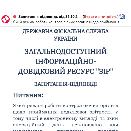
Запитання-відповідь від 31.10.2018
(
Втратив чинність
)
Який режим роботи контролюючих органів щодо приймання податкової звітності, у тому числі в електронному вигляді, та який операційний день встановлено для надсилання платником податків електронних документів та їх прийняття контролюючим органом? [Діяло до 07.11.2018]
ДЕРЖАВНА ФІСКАЛЬНА СЛУЖБА
УКРАЇНИ
ЗАГАЛЬНОДОСТУПНИЙ
ІНФОРМАЦІЙНО-
ДОВІДКОВИЙ РЕСУРС "ЗІР"
ЗАПИТАННЯ-ВІДПОВІДІ
Питання:
Який режим роботи контролюючих органів
щодо приймання податкової звітності, у
тому числі в електронному вигляді, та який
операційний день встановлено для