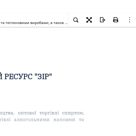
За якою формою потрібно подавати заяви для одержання ліцензій на право виробництва, оптової торгівлі спиртом, алкогольними напоями та тютюновими виробами, а також на право роздрібної торгівлі алкогольними напоями та тютюновими виробами? [Діяло до 15.12.2023]
РЕСУРС "ЗІР"
тва, оптової торгівлі спиртом,
гівлі алкогольними напоями та