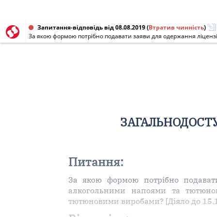
Запитання-відповідь від 08.08.2019
(
Втратив чинність
)
ЗАГАЛЬНОДОСТУ
Питання:
За якою формою потрібно подавати
алкогольними напоями та тютюнов
тютюновими виробами? [Діяло до 15.