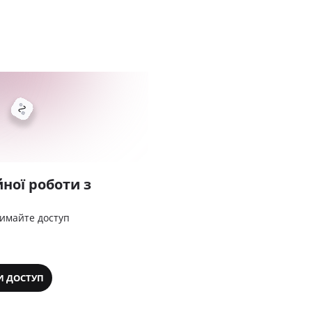
ної роботи з
римайте доступ
И ДОСТУП