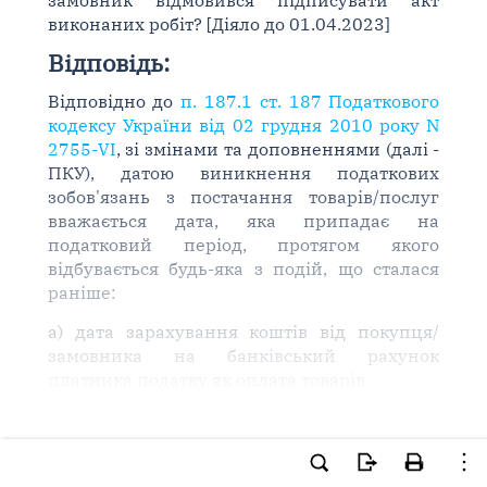
замовник відмовився підписувати акт
виконаних робіт? [Діяло до 01.04.2023]
Відповідь:
Відповідно до
п. 187.1 ст. 187 Податкового
кодексу України від 02 грудня 2010 року N
2755-VI
, зі змінами та доповненнями (далі -
ПКУ), датою виникнення податкових
зобов'язань з постачання товарів/послуг
вважається дата, яка припадає на
податковий період, протягом якого
відбувається будь-яка з подій, що сталася
раніше:
а) дата зарахування коштів від покупця/
замовника на банківський рахунок
платника податку як оплата товарів