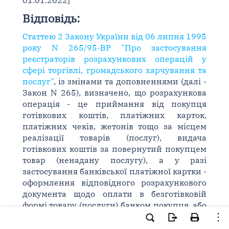
01.01.2022]
Відповідь:
Статтею 2 Закону України від 06 липня 1995
року N 265/95-ВР "Про застосування
реєстраторів розрахункових операцій у
сфері торгівлі, громадського харчування та
послуг"
, із змінами та доповненнями (далі -
Закон N 265), визначено, що розрахункова
операція - це приймання від покупця
готівкових коштів, платіжних карток,
платіжних чеків, жетонів тощо за місцем
реалізації товарів (послуг), видача
готівкових коштів за повернутий покупцем
товар (ненадану послугу), а у разі
застосування банківської платіжної картки -
оформлення відповідного розрахункового
документа щодо оплати в безготівковій
формі товару (послуги) банком покупця, або
у разі повернення товару (відмови від
послуги), оформлення розрахункових