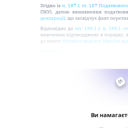
Згідно із
п. 187.1 ст. 187 Податковог
ПКУ), датою виникнення податкови
декларації
, що засвідчує факт перет
Відповідно до
пп. 195.1.1 п. 195.1 с
вивезення підтверджене в порядку, 
до вимог
Митного кодексу України від
Частиною
Ви намагаєт