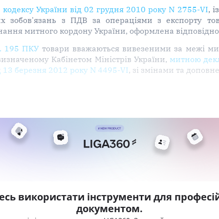
о кодексу України від 02 грудня 2010 року N 2755-VI
, 
х зобов'язань з ПДВ за операціями з експорту т
инання митного кордону України, оформлена відповідно
т. 195 ПКУ
товари вважаються вивезеними за межі митн
визначеному Кабінетом Міністрів України,
митною дек
 13 березня 2012 року N 4495-VI
, зі змінами та доповн
есь використати інструменти для професій
документом.