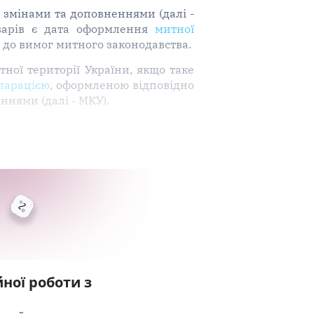
із змінами та доповненнями (далі -
оварів є дата оформлення
митної
 до вимог митного законодавства.
ої території України, якщо таке
ларацією
, оформленою відповідно
еннями (далі - МКУ).
ної роботи з