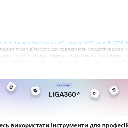
кового кодексу України від 02 грудня 2010 року N 2755-V
ачання товарів/послуг, що підлягають оподаткуванню з
льної комп'ютерної мережі, нарахована (сплачена) т
щує 1000000 грн (без урахування ПДВ), така особа зобо
есь використати інструменти для професій