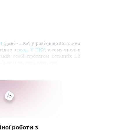
I
(далі - ПКУ) у разі якщо загальна
гідно з
розд. V ПКУ
, у тому числі з
акій особі протягом останніх 12
в'язана зареєструватися
ної роботи з