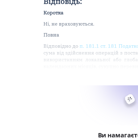
Відповідь:
Коротка
Ні, не враховуються.
Повна
Відповідно до
п. 181.1 ст. 181 Подат
сума від здійснення операцій з пост
використанням локальної або глоба
календарних місяців, сукупно переви
Ви намагаєт