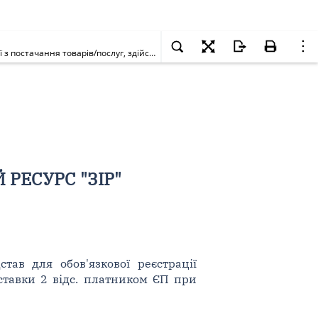
Чи враховуються в розрахунку обсягу оподатковуваних операцій при визначенні підстав для обов'язкової реєстрації платником ПДВ операції з постачання товарів/послуг, здійснені в періоді застосування ставки 2 відс. платником ЄП при повернені на загальну систему оподаткування? [Діяло до 01.01.2026]
РЕСУРС "ЗІР"
тав для обов'язкової реєстрації
 ставки 2 відс. платником ЄП при