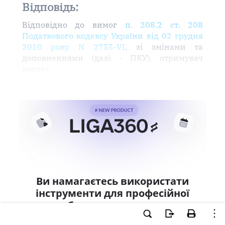
Відповідь:
Відповідно до вимог
п. 208.2 ст. 208
Податкового кодексу України від 02 грудня
2010 року N 2755-VI
, зі змінами та
доповненнями (далі - ПКУ), отримувач
послуг,
Ви намагаєтесь використати
інструменти для професійної
роботи з документом.
Ці можливості доступні тільки користувачам