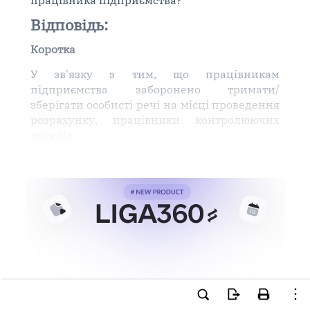
працівника підприємства?
Відповідь:
Коротка
У зв'язку з тим, що працівникам
підприємства заборонено тримати/
зберігати особисті речі на місці проведення
розрахунку, працівники контролюючих
органів
Ви намагаєтесь використати
інструменти для професійної