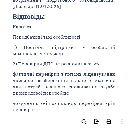
дотримання податкового законодавства?
[Діяло до 01.01.2026]
Відповідь:
Коротка
Передбачені такі особливості:
1) Постійна підтримка - особистий
комплаєнс-менеджер.
2) Перевірки ДПС не розпочинаються:
фактичні перевірки з питань ліцензування
діяльності із зберігання пального виключно
для потреб власного споживання та/або
промислової переробки;
документальні позапланові перевірки, крім
перевірок:
- що проводяться виключно на звернення
платника податків;