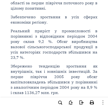
області за перше півріччя поточного року в
цілому позитивні.
Забезпечено зростання в усіх сферах
економіки регіону.
Реальний приріст у промисловості в
порівнянні з відповідним періодом 2004
року склав 9,2 %. Обсяг виробництва
валової сільськогосподарської продукції в
усіх категоріях господарств збільшився на
23,7 %.
Збережено тенденцію зростання як
внутрішніх, так і зовнішніх інвестицій. За
перше півріччя 2005 року обсяг
капіталовкладень збільшився у порівнянні
з аналогічним періодом 2004 року на 8,9 %
і склав 1136,27 млн. грн.
Відновлено динаміку зростання прямих
іноземних інвестицій в економіку регіону.