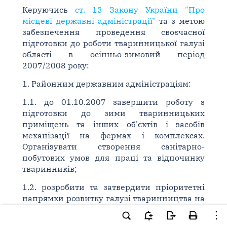
Керуючись
ст. 13 Закону України "Про
місцеві державні адміністрації"
та з метою
забезпечення проведення своєчасної
підготовки до роботи тваринницької галузі
області в осінньо-зимовий період
2007/2008 року:
1. Районним державним адміністраціям:
1.1. до 01.10.2007 завершити роботу з
підготовки до зими тваринницьких
приміщень та інших об'єктів і засобів
механізації на фермах і комплексах.
Організувати створення санітарно-
побутових умов для праці та відпочинку
тваринників;
1.2. розробити та затвердити пріоритетні
напрямки розвитку галузі тваринництва на
2008 - 2010 роки по кожному
сільськогосподарському підприємству з