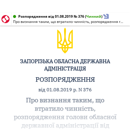
Розпорядження від 01.08.2019 № 376
(
Чинний
)
Про визнання таким, що втратило чинність, розпорядження голови обласної державної адміністрації від 13.09.2016 N 552 "Про створення комісії апарату Запорізької обласної державної адміністрації з організації допорогових закупівель товарів, робіт і послуг та кваліфікації пропозицій учасників закупівель через електронну систему закупівель, затвердження її складу та Положення про неї"
ЗАПОРІЗЬКА ОБЛАСНА ДЕРЖАВНА
АДМІНІСТРАЦІЯ
РОЗПОРЯДЖЕННЯ
від 01.08.2019 р. N 376
Про визнання таким, що
втратило чинність,
розпорядження голови обласної
державної адміністрації від