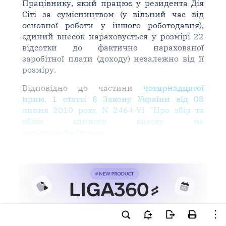
Працівнику, який працює у резидента Дія
Сіті за сумісництвом (у вільний час від
основної роботи у іншого роботодавця),
єдиний внесок нараховується у розмірі 22
відсотки до фактично нарахованої
заробітної плати (доходу) незалежно від її
розміру.
Відповідно до частини
чотирнадцятої
прим. 1 статті 8 Закону України від 08
липня 2010 року N 2464-VI "Про збір та
облік єдиного внеску на
загальнообов'язкове