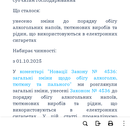
суб'єктам господарювання
Що сталося:
унесено зміни до порядку обігу
алкогольних напоїв, тютюнових виробів та
рідин, що використовуються в електронних
сигаретах
Набирає чинності:
з 01.10.2025
У
коментарі "Новації Закону № 4536:
загальні зміни щодо обігу алкоголю,
тютюну та пального"
ми розглянули
загальні зміни, унесені
Законом № 4536
до
порядку обігу алкогольних напоїв,
тютюнових виробів та рідин, що
використовуються в електронних
сигаретах. У цій статті проаналізуємо
"точкові" зміни.