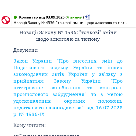
Коментар від 03.09.2025
(
Чинний
)
Новації Закону № 4536: "точкові" зміни щодо алкоголю та тютюну
Новації Закону № 4536: "точкові" зміни
щодо алкоголю та тютюну
Документ:
Закон України "Про внесення змін до
Податкового кодексу України та інших
законодавчих актів України у зв'язку з
прийняттям Закону України "Про
інтегроване запобігання та контроль
промислового забруднення" та з метою
удосконалення окремих положень
податкового законодавства" від 16.07.2025
р. № 4536-ІХ
Кому читати: