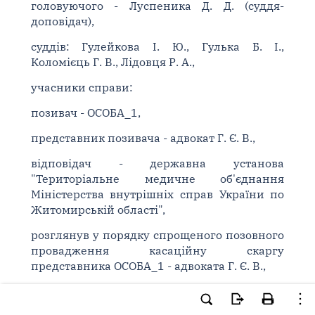
головуючого - Луспеника Д. Д. (суддя-
доповідач),
суддів: Гулейкова І. Ю., Гулька Б. І.,
Коломієць Г. В., Лідовця Р. А.,
учасники справи:
позивач - ОСОБА_1,
представник позивача - адвокат Г. Є. В.,
відповідач - державна установа
"Територіальне медичне об'єднання
Міністерства внутрішніх справ України по
Житомирській області",
розглянув у порядку спрощеного позовного
провадження касаційну скаргу
представника ОСОБА_1 - адвоката Г. Є. В.,
на рішення Корольовського районного суду
м. Житомира від 23 квітня 2024 року